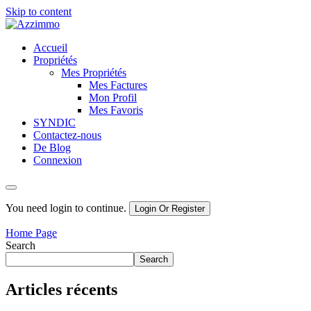
Skip to content
Azzimmo
Votre bien, notre priorité.
Accueil
Propriétés
Mes Propriétés
Mes Factures
Mon Profil
Mes Favoris
SYNDIC
Contactez-nous
De Blog
Connexion
You need login to continue.
Login Or Register
Home Page
Search
Search
Articles récents